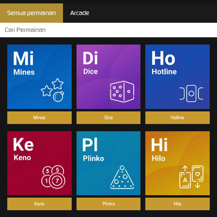
Semua permainan
Arcade
Mines
Dice
Hotline
Keno
Plinko
Hilo