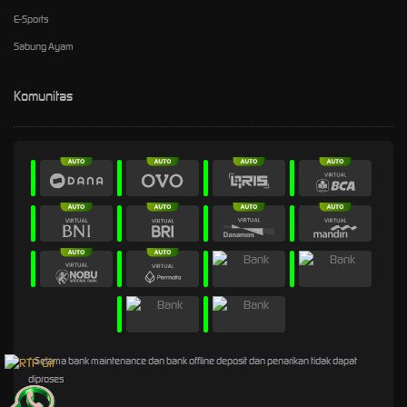
E-Sports
Sabung Ayam
Komunitas
* Selama bank maintenance dan bank offline deposit dan penarikan tidak dapat
diproses