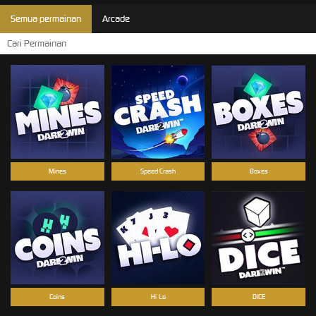
Semua permainan
Arcade
Mines
Speed Crash
Boxes
Coins
Hi-Lo
DICE