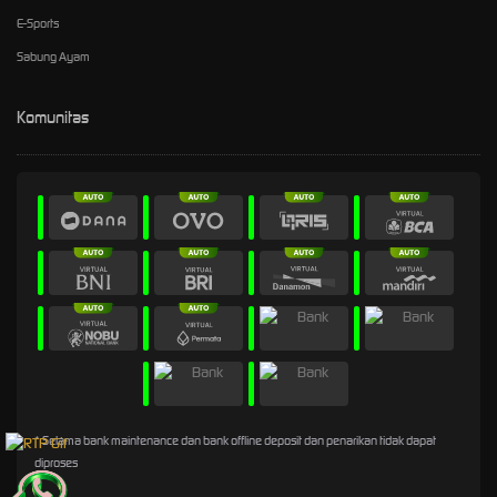
E-Sports
Sabung Ayam
Komunitas
* Selama bank maintenance dan bank offline deposit dan penarikan tidak dapat
diproses