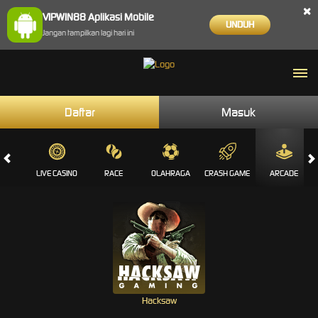
×
VIPWIN88 Aplikasi Mobile
UNDUH
Jangan tampilkan lagi hari ini
Daftar
Masuk
OTS
LIVE CASINO
RACE
OLAHRAGA
CRASH GAME
ARCADE
Hacksaw