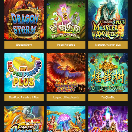
Dragon Storm
Insect Paradise
Monster Awaken plus
Sea Food Paradise II Plus
Legend of the phoenix
YaoQianShu