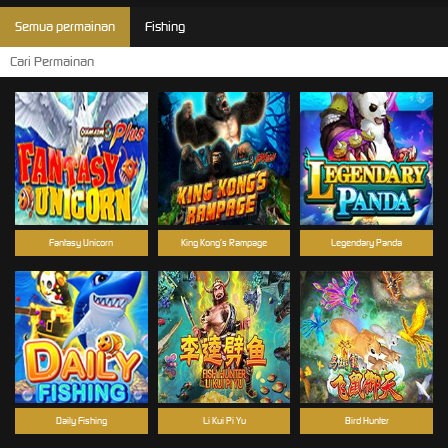
Semua permainan
Fishing
Fantasy Unicorn
King Kong’s Rampage
Legendary Panda
Daily Fishing
Li Kui Pi Yu
Bird Hunter