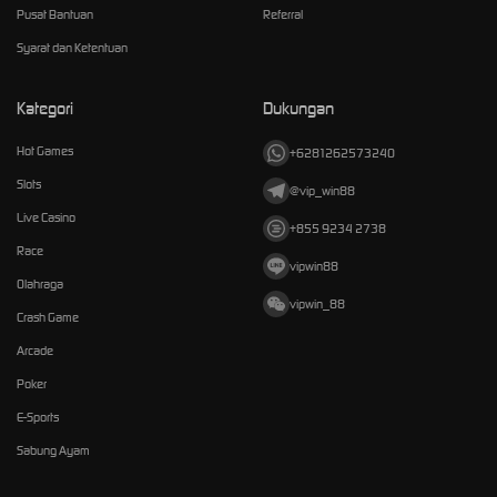
Pusat Bantuan
Referral
Syarat dan Ketentuan
Kategori
Dukungan
Hot Games
+6281262573240
Slots
@vip_win88
Live Casino
+855 9234 2738
Race
vipwin88
Olahraga
vipwin_88
Crash Game
Arcade
Poker
E-Sports
Sabung Ayam