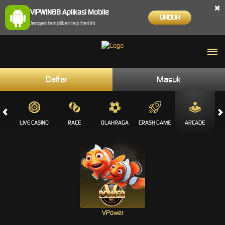
×
VIPWIN88 Aplikasi Mobile
UNDUH
Jangan tampilkan lagi hari ini
Daftar
Masuk
S
LIVE CASINO
RACE
OLAHRAGA
CRASH GAME
ARCADE
VPower