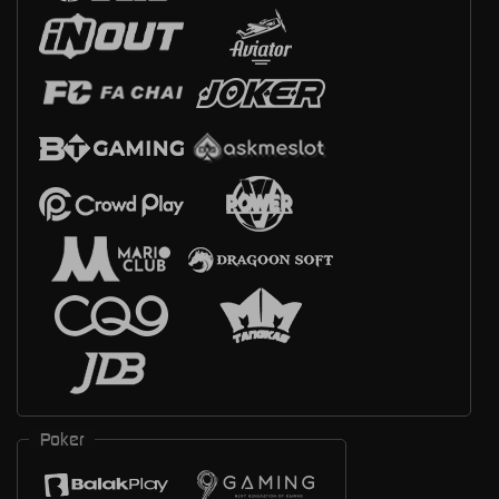
Poker