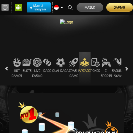
Main di
MASUK
DAFTAR
Telegram
HOT
SLOTS
LIVE
RACE
OLAHRAGA
CRASH
ARCADE
POKER
E-
SABUNG
PROM
GAMES
CASINO
GAME
SPORTS
AYAM