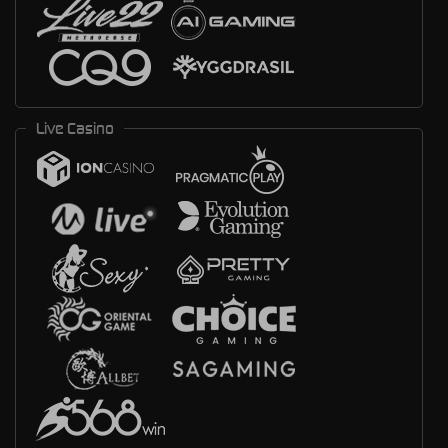
Live Casino