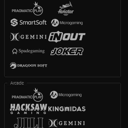
Arcade