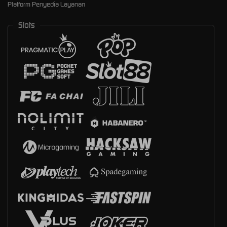
Platform Penyedia Layanan
Slots