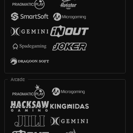
Arcade