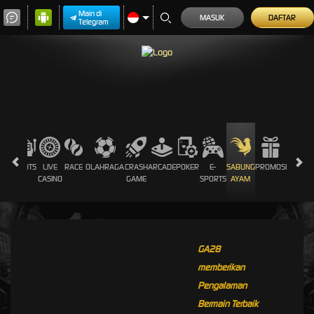
Main di
MASUK
DAFTAR
Telegram
OT
SLOTS
LIVE
RACE
OLAHRAGA
CRASH
ARCADE
POKER
E-
SABUNG
PROMOSI
MES
CASINO
GAME
SPORTS
AYAM
GA28
memberikan
Pengalaman
Bermain Terbaik