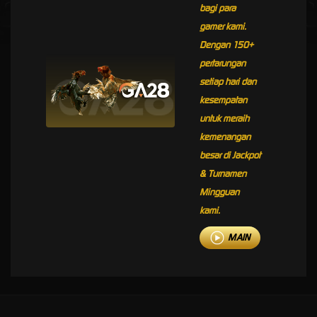
bagi para
gamer kami.
Dengan 150+
pertarungan
setiap hari dan
kesempatan
untuk meraih
kemenangan
besar di Jackpot
& Turnamen
Mingguan
kami.
MAIN