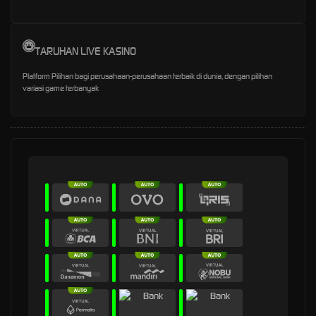
TARUHAN LIVE KASINO
Platform Pilihan bagi perusahaan-perusahaan terbaik di dunia, dengan pilihan
variasi game terbanyak