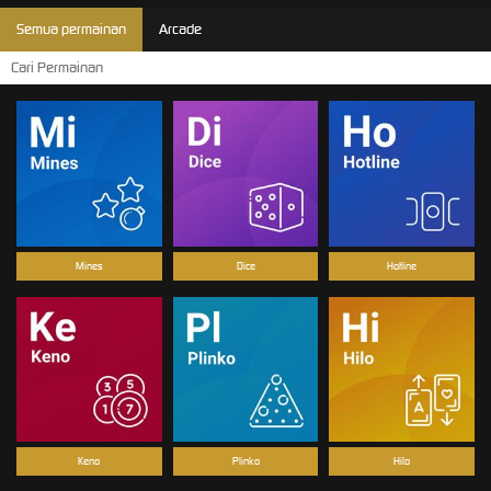
Semua permainan
Arcade
Mines
Dice
Hotline
Keno
Plinko
Hilo