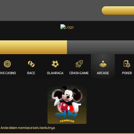
LIVE CASINO
RACE
OLAHRAGA
CRASH GAME
ARCADE
POKER
n Anda dalam membaca kartu berikutnya.