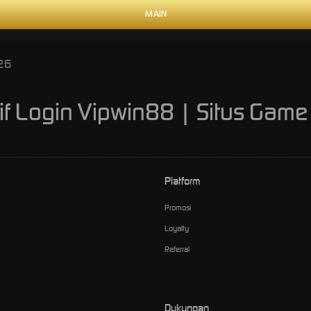
MAIN
026
tif Login Vipwin88 | Situs Game
Platform
Promosi
Loyalty
Referral
Dukungan