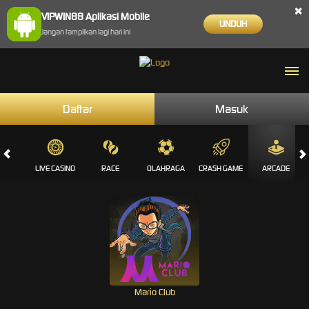
×
VIPWIN88 Aplikasi Mobile
UNDUH
Jangan tampilkan lagi hari ini
Daftar
Masuk
OTS
LIVE CASINO
RACE
OLAHRAGA
CRASH GAME
ARCADE
Mario Club