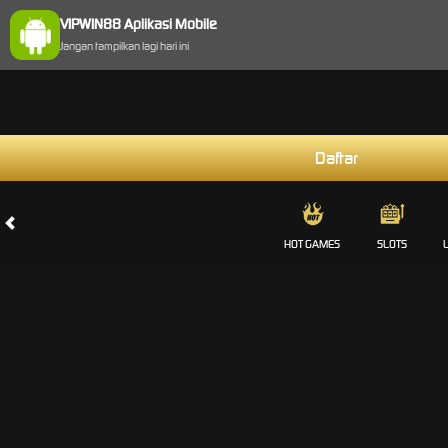
VIPWIN88 Aplikasi Mobile
Jangan tampilkan lagi hari ini
Daftar
HOT GAMES
SLOTS