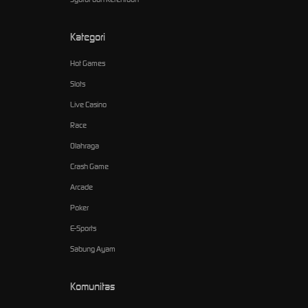
Kategori
Hot Games
Slots
Live Casino
Race
Olahraga
Crash Game
Arcade
Poker
E-Sports
Sabung Ayam
Komunitas