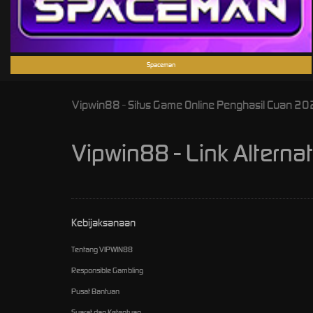
Spaceman
Vipwin88 - Situs Game Online Penghasil Cuan 2
Vipwin88 - Link Alterna
Kebijaksanaan
Tentang VIPWIN88
Responsible Gambling
Pusat Bantuan
Syarat dan Ketentuan