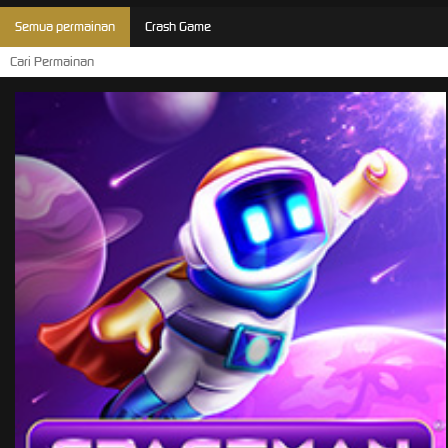
Semua permainan
Crash Game