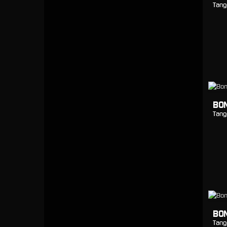
Tang
BON
Tang
BON
Tang