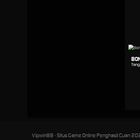
BON
Tang
Vipwin88 - Situs Game Online Penghasil Cuan 2