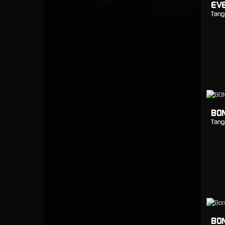
EVE
Tang
BON
Tang
BON