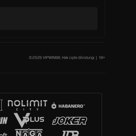
©2026 VIPWIN88. Hak cipta dilindungi | 18+